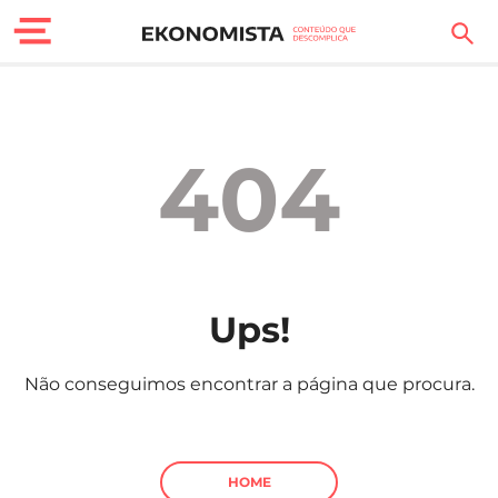
Finanças Pessoais
Motores
404
Carreira
Casa
Lifestyle
Ups!
Sociedade
Não conseguimos encontrar a página que procura.
Tecnologia
Negócios
HOME