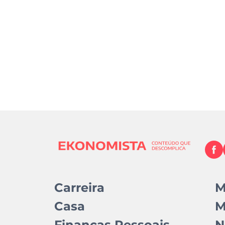
Carreira
M
Casa
M
Finanças Pessoais
N