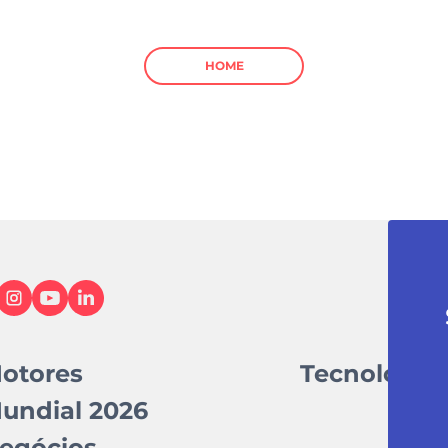
HOME
otores
Tecnologia
undial 2026
egócios