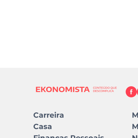
Carreira
M
Casa
M
Finanças Pessoais
N