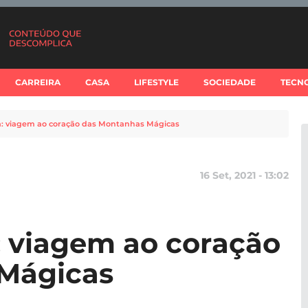
CARREIRA
CASA
LIFESTYLE
SOCIEDADE
TECN
: viagem ao coração das Montanhas Mágicas
16 Set, 2021 - 13:02
 viagem ao coração
Mágicas