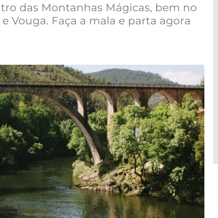
ntro das Montanhas Mágicas, bem no
 e Vouga. Faça a mala e parta agora