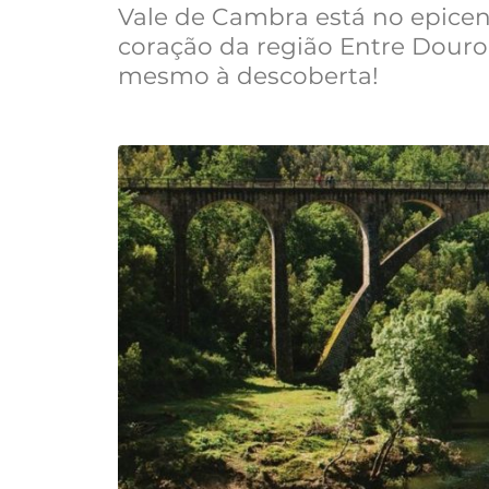
Vale de Cambra está no epice
coração da região Entre Douro
mesmo à descoberta!