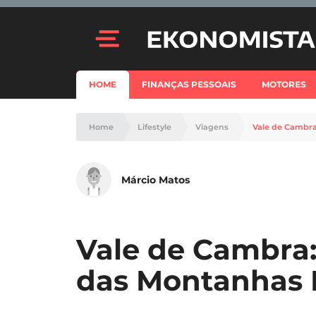
HOME
FINANÇAS PESSOAIS
MOTORES
Home
Lifestyle
Viagens
Vale de Cambra
Márcio Matos
Vale de Cambra:
das Montanhas 