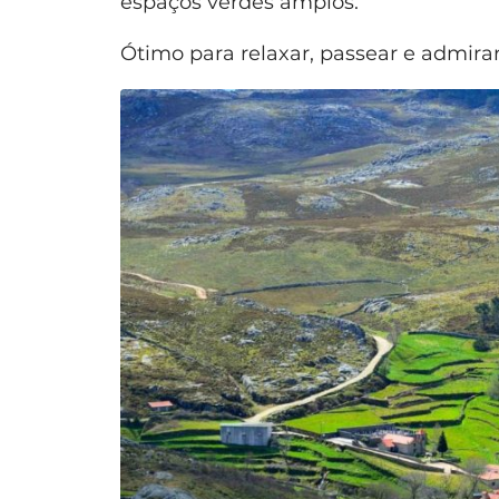
espaços verdes amplos.
Ótimo para relaxar, passear e admira