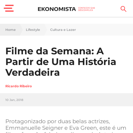
Finanças Pessoais
Home
Lifestyle
Cultura e Lazer
Motores
Filme da Semana: A
Carreira
Partir de Uma História
Casa
Verdadeira
Lifestyle
Ricardo Ribeiro
Sociedade
10 Jan, 2018
Tecnologia
Protagonizado por duas belas actrizes,
Negócios
Emmanuelle Seigner e Eva Green, este é um