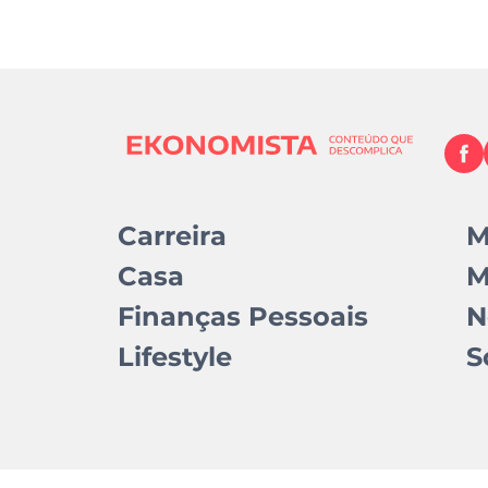
Carreira
M
Casa
M
Finanças Pessoais
N
Lifestyle
S