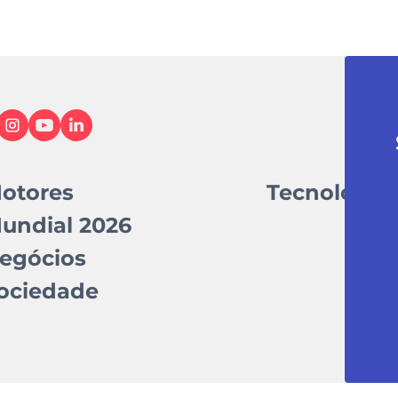
otores
Tecnologia
undial 2026
egócios
ociedade