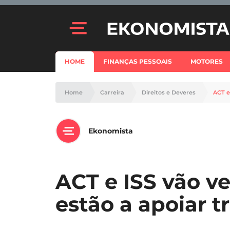
HOME
FINANÇAS PESSOAIS
MOTORES
Home
Carreira
Direitos e Deveres
ACT e
Ekonomista
ACT e ISS vão ve
estão a apoiar 