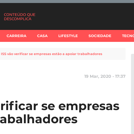
CARREIRA
CASA
LIFESTYLE
SOCIEDADE
TECN
 ISS vão verificar se empresas estão a apoiar trabalhadores
19 Mar, 2020 - 17:37
rificar se empresas
trabalhadores