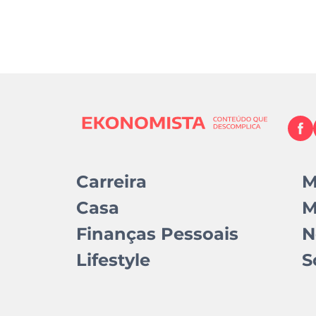
Carreira
M
Casa
M
Finanças Pessoais
N
Lifestyle
S