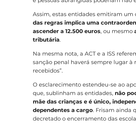
e pessoas abrangidas poderiam não es
Assim, estas entidades emitiram um
das regras implica uma contraorden
ascender a 12.500 euros
, ou mesmo
tributária
.
Na mesma nota, a ACT e a ISS refer
sanção penal haverá sempre lugar à 
recebidos”.
O esclarecimento estendeu-se ao apoi
que, sublinham as entidades,
não pod
mãe das crianças e é único, indepe
dependentes a cargo
. Frisam ainda 
decretado o encerramento das escola