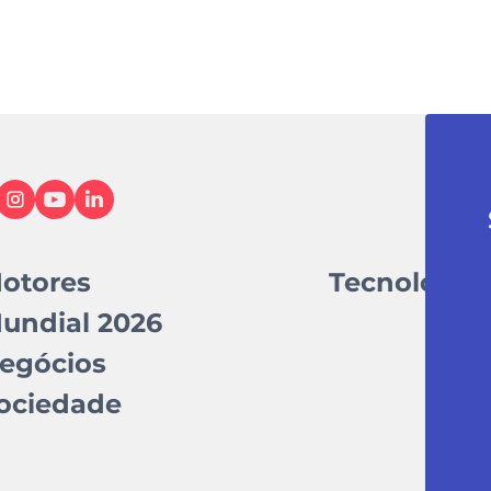
otores
Tecnologia
undial 2026
egócios
ociedade