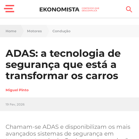
Finanças Pessoais
Home
Motores
Condução
Motores
ADAS: a tecnologia de
Carreira
segurança que está a
Casa
transformar os carros
Lifestyle
Miguel Pinto
Sociedade
19 Fev, 2026
Tecnologia
Chamam-se ADAS e disponibilizam os mais
Negócios
avançados sistemas de segurança em