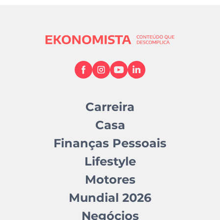
fiáveis e têm demonstrado
resultados expressivos na redução de acidentes.
No entanto, como qualquer tecnologia, podem
ter limitações em condições adversas, como
chuva intensa,
neve ou marcações de estrada apagadas, razão
pela qual o condutor nunca
deve abdicar da sua responsabilidade.
Carreira
Casa
Finanças Pessoais
Lifestyle
Motores
Mundial 2026
Negócios