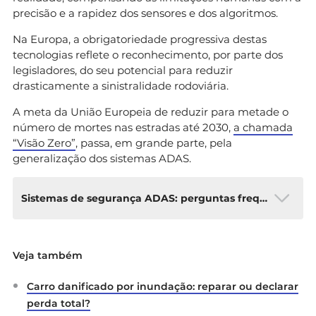
precisão e a rapidez dos sensores e dos algoritmos.
Na Europa, a obrigatoriedade progressiva destas
tecnologias reflete o reconhecimento, por parte dos
legisladores, do seu potencial para reduzir
drasticamente a sinistralidade rodoviária.
A meta da União Europeia de reduzir para metade o
número de mortes nas estradas até 2030,
a chamada
“Visão Zero”
, passa, em grande parte, pela
generalização dos sistemas ADAS.
Sistemas de segurança ADAS: perguntas frequentes
O que significa a sigla ADAS?
ADAS significa
Veja também
Advanced Driver Assistance
Systems
, ou Sistemas Avançados de Apoio à
Carro danificado por inundação: reparar ou declarar
Condução em português. São tecnologias
integradas no veículo que assistem o condutor
perda total?