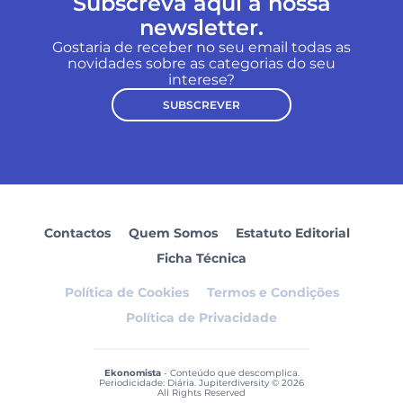
Subscreva aqui a nossa
newsletter.
Gostaria de receber no seu email todas as
novidades sobre as categorias do seu
interese?
SUBSCREVER
Contactos
Quem Somos
Estatuto Editorial
Ficha Técnica
Política de Cookies
Termos e Condições
Política de Privacidade
Ekonomista
- Conteúdo que descomplica.
Periodicidade: Diária. Jupiterdiversity © 2026
All Rights Reserved