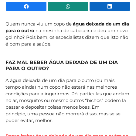
Facebook
WhatsApp
Li
Quem nunca viu um copo de
água deixada de um dia
para o outro
na mesinha de cabeceira e deu um novo
golinho? Pois bem, os especialistas dizem que isto não
é bom para a saúde.
FAZ MAL BEBER ÁGUA DEIXADA DE UM DIA
PARA O OUTRO?
A água deixada de um dia para o outro (ou mais
tempo ainda) num copo não estará nas melhores
condições para a ingerirmos. Pó, partículas que andam
no ar, mosquitos ou mesmo outros “bichos” podem lá
passar e depositar coisas menos boas. Em
princípio, uma pessoa não morrerá disso, mas se se
puder evitar, melhor.
Posso beber água deixada de um dia para o outro se