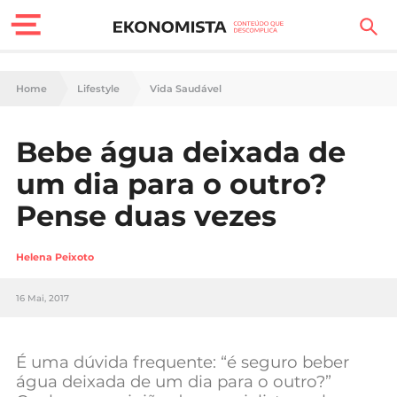
Finanças Pessoais
Home
Lifestyle
Vida Saudável
Motores
Bebe água deixada de
Carreira
um dia para o outro?
Casa
Pense duas vezes
Lifestyle
Helena Peixoto
Sociedade
16 Mai, 2017
Tecnologia
É uma dúvida frequente: “é seguro beber
Negócios
água deixada de um dia para o outro?”