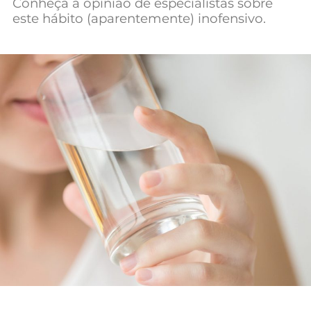
Conheça a opinião de especialistas sobre
Mundial 2026
este hábito (aparentemente) inofensivo.