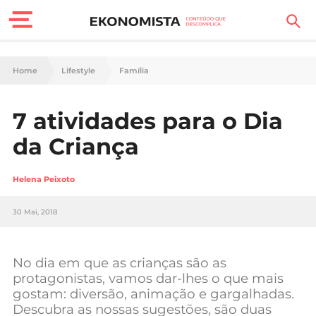
Finanças Pessoais
Home
Lifestyle
Família
Motores
7 atividades para o Dia
Carreira
da Criança
Casa
Helena Peixoto
Lifestyle
30 Mai, 2018
Sociedade
Tecnologia
No dia em que as crianças são as
protagonistas, vamos dar-lhes o que mais
gostam: diversão, animação e gargalhadas.
Negócios
Descubra as nossas sugestões, são duas