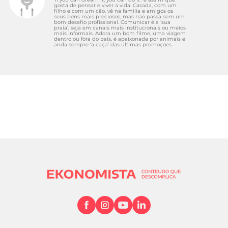
gosta de pensar e viver a vida. Casada, com um
filho e com um cão, vê na família e amigos os
seus bens mais preciosos, mas não passa sem um
bom desafio profissional. Comunicar é a ‘sua
praia’, seja em canais mais institucionais ou meios
mais informais. Adora um bom filme, uma viagem
dentro ou fora do país, é apaixonada por animais e
anda sempre ‘à caça’ das últimas promoções.