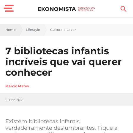
Finanças Pessoais
Home
Lifestyle
Cultura e Lazer
Motores
7 bibliotecas infantis
Carreira
incríveis que vai querer
Casa
conhecer
Lifestyle
Márcio Matos
Sociedade
18 Dez, 2018
Tecnologia
Existem bibliotecas infantis
Negócios
verdadeiramente deslumbrantes. Fique a