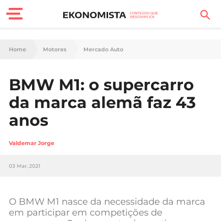
Finanças Pessoais
Home
Motores
Mercado Auto
Motores
BMW M1: o supercarro
Carreira
da marca alemã faz 43
Casa
anos
Lifestyle
Valdemar Jorge
Sociedade
03 Mar, 2021
Tecnologia
O BMW M1 nasce da necessidade da marca
Negócios
em participar em competições de