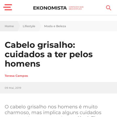
Finanças Pessoais
Home
Lifestyle
Moda e Beleza
Motores
Cabelo grisalho:
Carreira
cuidados a ter pelos
Casa
homens
Lifestyle
Teresa Campos
Sociedade
09 Mai, 2019
Tecnologia
O cabelo grisalho nos homens é muito
Negócios
charmoso, mas implica alguns cuidados