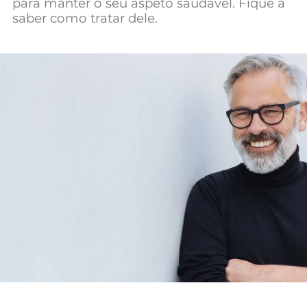
para manter o seu aspeto saudável. Fique a
Mundial 2026
saber como tratar dele.