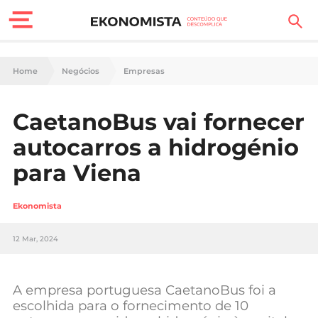
Finanças Pessoais
Home
Negócios
Empresas
Motores
CaetanoBus vai fornecer
Carreira
autocarros a hidrogénio
Casa
para Viena
Lifestyle
Ekonomista
Sociedade
12 Mar, 2024
Tecnologia
A empresa portuguesa CaetanoBus foi a
Negócios
escolhida para o fornecimento de 10