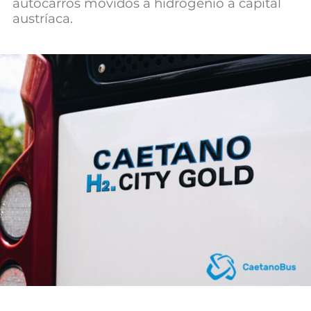
autocarros movidos a hidrogénio à capital
Mundial 2026
austríaca.