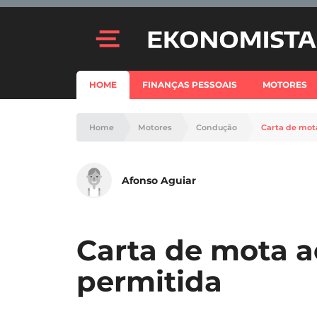
HOME
FINANÇAS PESSOAIS
MOTORES
Home
Motores
Condução
Carta de mota
Afonso Aguiar
Carta de mota ao
permitida