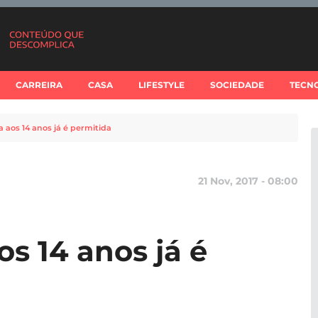
CARREIRA
CASA
LIFESTYLE
SOCIEDADE
TECN
 aos 14 anos já é permitida
21 Nov, 2017 - 08:00
s 14 anos já é