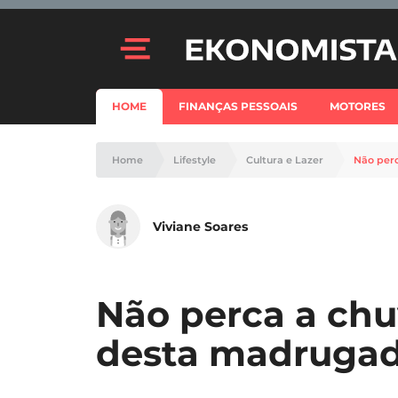
HOME
FINANÇAS PESSOAIS
MOTORES
Home
Lifestyle
Cultura e Lazer
Não per
Viviane Soares
Não perca a chu
desta madruga