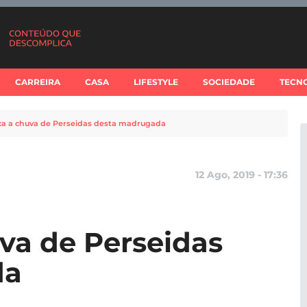
CARREIRA
CASA
LIFESTYLE
SOCIEDADE
TECN
ca a chuva de Perseidas desta madrugada
12 Ago, 2019 - 17:36
va de Perseidas
da