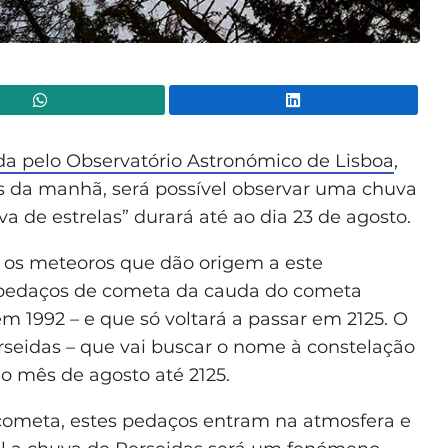
WhatsApp
Lin
da pelo Observatório Astronómico de Lisboa
,
as da manhã, será possível observar uma chuva
a de estrelas” durará até ao dia 23 de agosto.
 os meteoros que dão origem a este
e pedaços de cometa da cauda do cometa
em 1992 – e que só voltará a passar em 2125. O
rseidas – que vai buscar o nome à constelação
o mês de agosto até 2125.
 cometa, estes pedaços entram na atmosfera e