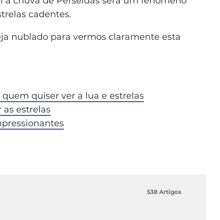
al a chuva de Perseidas será um fenómeno
relas cadentes.
eja nublado para vermos claramente esta
 quem quiser ver a lua e estrelas
r as estrelas
mpressionantes
538 Artigos