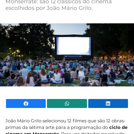
Monserrate: são 12 clássicos do cinema
Mundial 2026
escolhidos por João Mário Grilo.
Facebook
WhatsApp
Li
João Mário Grilo selecionou 12 filmes que são 12 obras-
primas da sétima arte para a programação do
ciclo de
cinema em Monserrate
. Para ver deitados no relvado