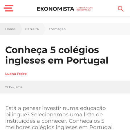
Finanças Pessoais
Home
Carreira
Formação
Motores
Conheça 5 colégios
Carreira
ingleses em Portugal
Casa
Luana Freire
Lifestyle
17 Fev, 2017
Sociedade
Tecnologia
Está a pensar investir numa educação
bilingue? Selecionamos uma lista de
instituições a conhecer. Conheça os 5
Negócios
melhores colégios ingleses em Portugal.