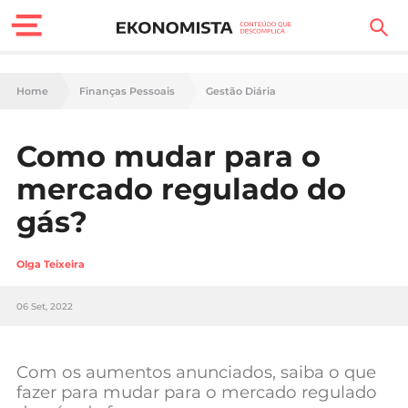
Finanças Pessoais
Home
Finanças Pessoais
Gestão Diária
Motores
Como mudar para o
Carreira
mercado regulado do
Casa
gás?
Lifestyle
Olga Teixeira
Sociedade
06 Set, 2022
Tecnologia
Com os aumentos anunciados, saiba o que
Negócios
fazer para mudar para o mercado regulado