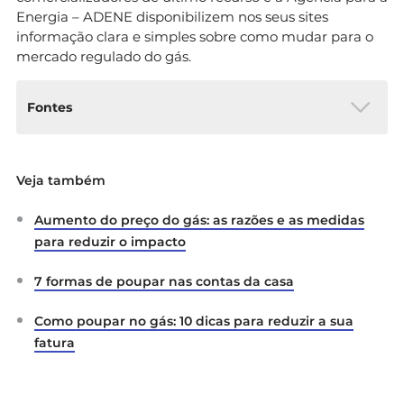
Energia – ADENE disponibilizem nos seus sites
informação clara e simples sobre como mudar para o
mercado regulado do gás.
Fontes
Diário da República Eletrónico:
Decreto-
Veja também
Lei n.º 57-B/2022
– permite o regresso dos
clientes finais com consumos anuais
Aumento do preço do gás: as razões e as medidas
inferiores ou iguais a 10 000 m3 ao regime
de tarifas reguladas de venda de gás
para reduzir o impacto
natural
ERSE:
Tarifas e preços – gás natural
7 formas de poupar nas contas da casa
Como poupar no gás: 10 dicas para reduzir a sua
fatura