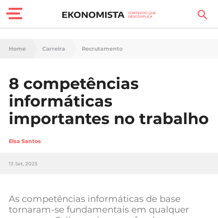
Finanças Pessoais
Home
Carreira
Recrutamento
Motores
8 competências
Carreira
informáticas
Casa
importantes no trabalho
Lifestyle
Elsa Santos
Sociedade
13 Set, 2023
Tecnologia
As competências informáticas de base
Negócios
tornaram-se fundamentais em qualquer