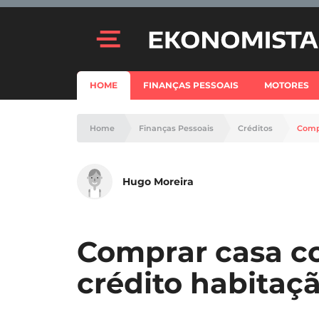
HOME
FINANÇAS PESSOAIS
MOTORES
Home
Finanças Pessoais
Créditos
Compr
Hugo Moreira
Comprar casa c
crédito habitaç