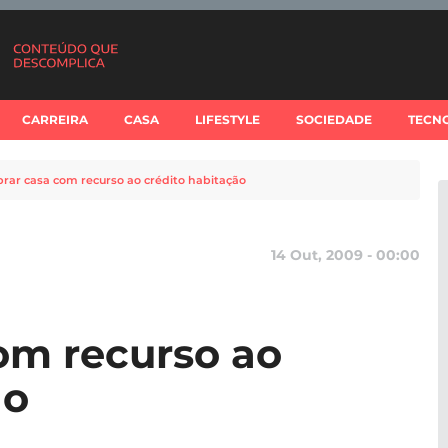
CARREIRA
CASA
LIFESTYLE
SOCIEDADE
TECN
ar casa com recurso ao crédito habitação
14 Out, 2009 - 00:00
om recurso ao
ão