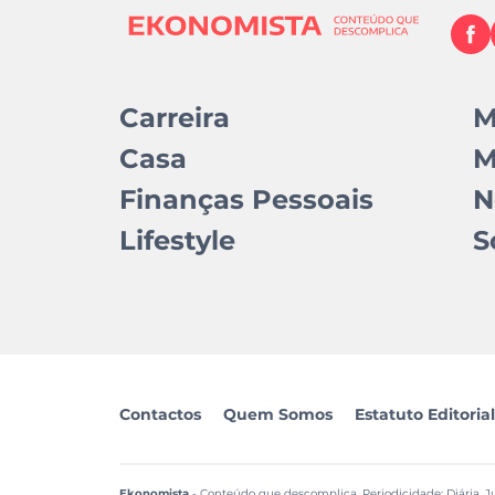
Carreira
M
Casa
M
Finanças Pessoais
N
Lifestyle
S
Contactos
Quem Somos
Estatuto Editorial
Ekonomista
- Conteúdo que descomplica. Periodicidade: Diária. Ju