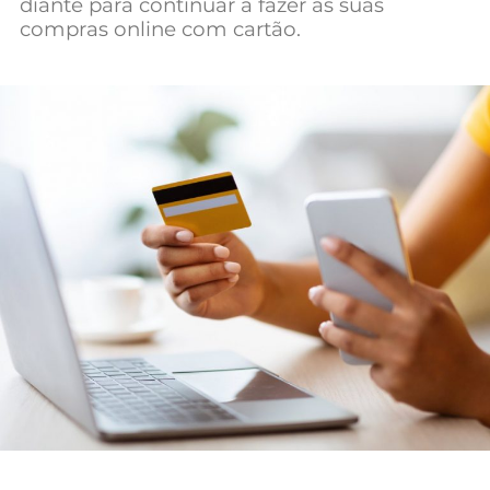
diante para continuar a fazer as suas
Mundial 2026
compras online com cartão.