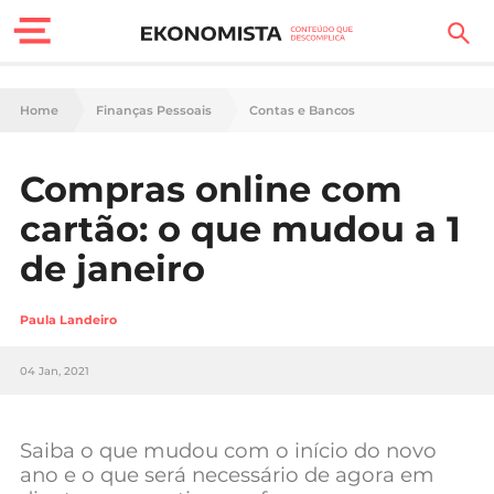
Finanças Pessoais
Home
Finanças Pessoais
Contas e Bancos
Motores
Compras online com
Carreira
cartão: o que mudou a 1
Casa
de janeiro
Lifestyle
Paula Landeiro
Sociedade
04 Jan, 2021
Tecnologia
Saiba o que mudou com o início do novo
Negócios
ano e o que será necessário de agora em