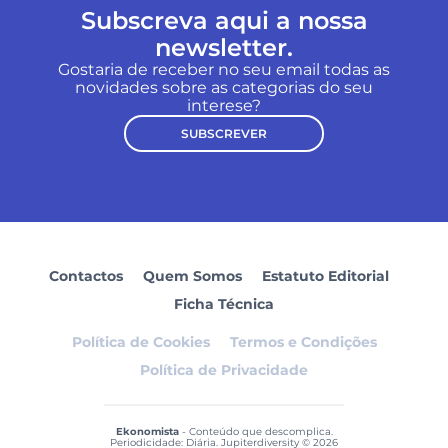
Subscreva aqui a nossa
newsletter.
Gostaria de receber no seu email todas as
novidades sobre as categorias do seu
interese?
SUBSCREVER
Contactos
Quem Somos
Estatuto Editorial
Ficha Técnica
Política de Cookies
Termos e Condições
Política de Privacidade
Ekonomista
- Conteúdo que descomplica.
Periodicidade: Diária. Jupiterdiversity © 2026