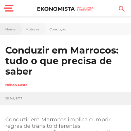
Finanças Pessoais
Home
Motores
Condução
Motores
Conduzir em Marrocos:
Carreira
tudo o que precisa de
Casa
saber
Lifestyle
Nélson Costa
Sociedade
28 Jul, 2017
Tecnologia
Conduzir em Marrocos implica cumprir
Negócios
regras de trânsito diferentes