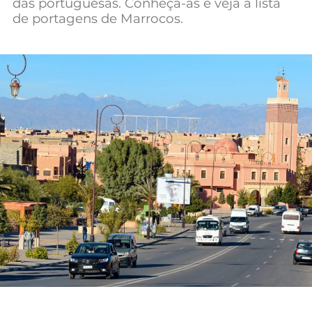
das portuguesas. Conheça-as e veja a lista
Mundial 2026
de portagens de Marrocos.