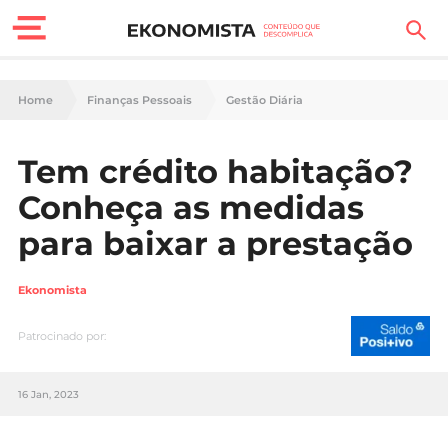
Finanças Pessoais
Home
Finanças Pessoais
Gestão Diária
Motores
Tem crédito habitação?
Carreira
Conheça as medidas
Casa
para baixar a prestação
Lifestyle
Ekonomista
Sociedade
Patrocinado por:
Tecnologia
16 Jan, 2023
Negócios