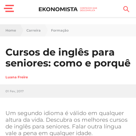
Finanças Pessoais
Home
Carreira
Formação
Motores
Cursos de inglês para
Carreira
seniores: como e porquê
Casa
Luana Freire
Lifestyle
01 Fev, 2017
Sociedade
Tecnologia
Um segundo idioma é válido em qualquer
altura da vida. Descubra os melhores cursos
de inglês para seniores. Falar outra língua
Negócios
vale a pena em qualquer idade.