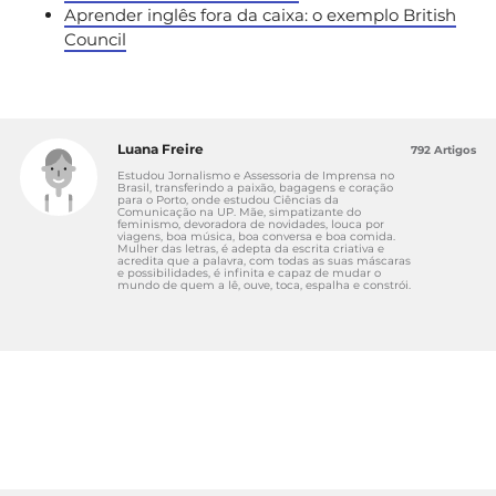
Aprender inglês fora da caixa: o exemplo British
Council
Luana Freire
792 Artigos
Estudou Jornalismo e Assessoria de Imprensa no
Brasil, transferindo a paixão, bagagens e coração
para o Porto, onde estudou Ciências da
Comunicação na UP. Mãe, simpatizante do
feminismo, devoradora de novidades, louca por
viagens, boa música, boa conversa e boa comida.
Mulher das letras, é adepta da escrita criativa e
acredita que a palavra, com todas as suas máscaras
e possibilidades, é infinita e capaz de mudar o
mundo de quem a lê, ouve, toca, espalha e constrói.