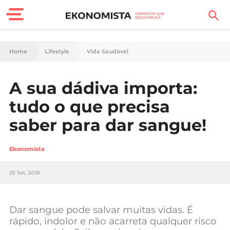
Finanças Pessoais
Home
Lifestyle
Vida Saudável
Motores
A sua dádiva importa:
Carreira
tudo o que precisa
Casa
saber para dar sangue!
Lifestyle
Ekonomista
Sociedade
25 Set, 2018
Tecnologia
Dar sangue pode salvar muitas vidas. É
Negócios
rápido, indolor e não acarreta qualquer risco