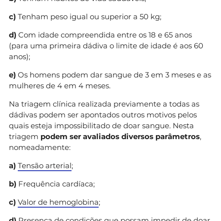
c)
Tenham peso igual ou superior a 50 kg;
d)
Com idade compreendida entre os 18 e 65 anos
(para uma primeira dádiva o limite de idade é aos 60
anos);
e)
Os homens podem dar sangue de 3 em 3 meses e as
mulheres de 4 em 4 meses.
Na triagem clínica realizada previamente a todas as
dádivas podem ser apontados outros motivos pelos
quais esteja impossibilitado de doar sangue. Nesta
triagem
podem ser avaliados diversos parâmetros
,
nomeadamente:
a)
Tensão arterial
;
b)
Frequência cardíaca;
c)
Valor de hemoglobina
;
d)
Presença de condições que possam impedir de doar