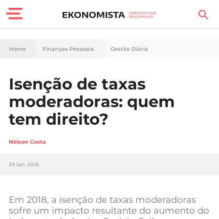
Finanças Pessoais
Home
Finanças Pessoais
Gestão Diária
Motores
Isenção de taxas
Carreira
moderadoras: quem
Casa
tem direito?
Lifestyle
Nélson Costa
Sociedade
29 Jan, 2018
Tecnologia
Em 2018, a isenção de taxas moderadoras
Negócios
sofre um impacto resultante do aumento do