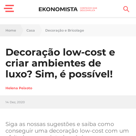
Finanças Pessoais
Home
Casa
Decoração e Bricolage
Motores
Decoração low-cost e
Carreira
criar ambientes de
Casa
luxo? Sim, é possível!
Lifestyle
Helena Peixoto
Sociedade
14 Dez, 2020
Tecnologia
Siga as nossas sugestões e saiba como
Negócios
conseguir uma decoração low-cost com um