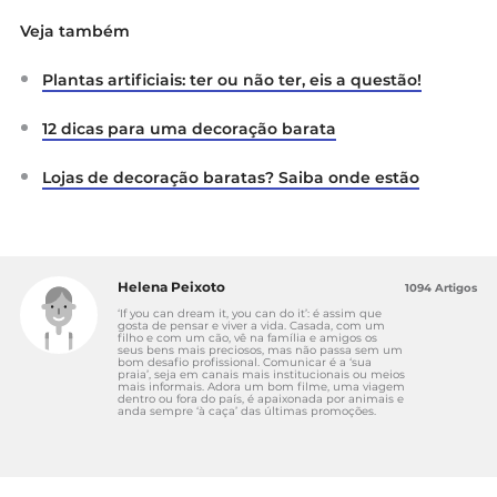
Veja também
Plantas artificiais: ter ou não ter, eis a questão!
12 dicas para uma decoração barata
Lojas de decoração baratas? Saiba onde estão
Helena Peixoto
1094 Artigos
‘If you can dream it, you can do it’: é assim que
gosta de pensar e viver a vida. Casada, com um
filho e com um cão, vê na família e amigos os
seus bens mais preciosos, mas não passa sem um
bom desafio profissional. Comunicar é a ‘sua
praia’, seja em canais mais institucionais ou meios
mais informais. Adora um bom filme, uma viagem
dentro ou fora do país, é apaixonada por animais e
anda sempre ‘à caça’ das últimas promoções.