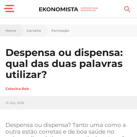
Finanças Pessoais
Home
Carreira
Formação
Motores
Despensa ou dispensa:
Carreira
qual das duas palavras
Casa
utilizar?
Lifestyle
Catarina Reis
Sociedade
13 Out, 2018
Tecnologia
Despensa ou dispensa? Tanto uma como a
Negócios
outra estão corretas e de boa saúde no