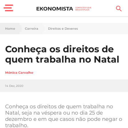
Finanças Pessoais
Home
Carreira
Direitos e Deveres
Motores
Conheça os direitos de
Carreira
quem trabalha no Natal
Casa
Mónica Carvalho
Lifestyle
14 Dez, 2020
Sociedade
Tecnologia
Conheça os direitos de quem trabalha no
Natal, seja na véspera ou no dia 25 de
dezembro e em que casos não pode negar o
Negócios
trabalho.