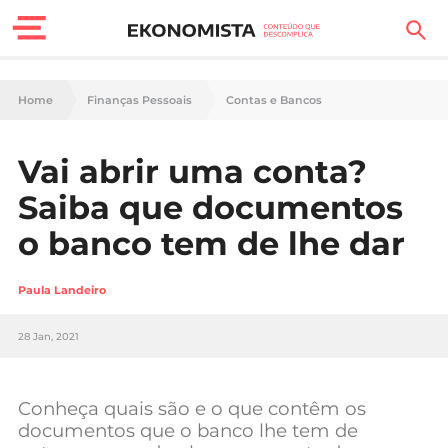
Finanças Pessoais
Home
Finanças Pessoais
Contas e Bancos
Motores
Vai abrir uma conta?
Carreira
Saiba que documentos
Casa
o banco tem de lhe dar
Lifestyle
Paula Landeiro
Sociedade
28 Jan, 2021
Tecnologia
Conheça quais são e o que contêm os
Negócios
documentos que o banco lhe tem de