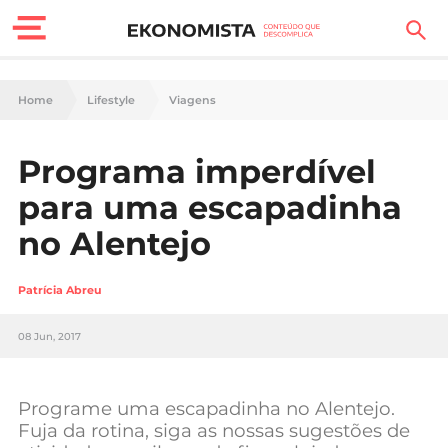
Finanças Pessoais
Home
Lifestyle
Viagens
Motores
Programa imperdível
Carreira
para uma escapadinha
Casa
no Alentejo
Lifestyle
Patrícia Abreu
Sociedade
08 Jun, 2017
Tecnologia
Programe uma escapadinha no Alentejo.
Negócios
Fuja da rotina, siga as nossas sugestões de