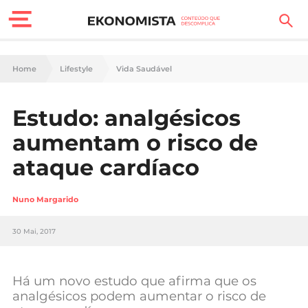
Finanças Pessoais
Home
Lifestyle
Vida Saudável
Motores
Estudo: analgésicos
Carreira
aumentam o risco de
Casa
ataque cardíaco
Lifestyle
Nuno Margarido
Sociedade
30 Mai, 2017
Tecnologia
Há um novo estudo que afirma que os
Negócios
analgésicos podem aumentar o risco de