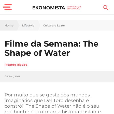
Finanças Pessoais
Home
Lifestyle
Cultura e Lazer
Motores
Filme da Semana: The
Carreira
Shape of Water
Casa
Ricardo Ribeiro
Lifestyle
09 Fev, 2018
Sociedade
Tecnologia
Por muito que se goste dos mundos
imaginários que Del Toro desenha e
constrói, The Shape of Water não é o seu
Negócios
melhor filme, com uma história bastante