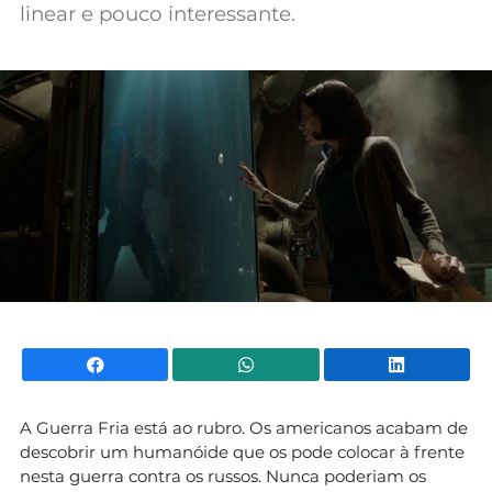
linear e pouco interessante.
Mundial 2026
Facebook
WhatsApp
Li
A Guerra Fria está ao rubro. Os americanos acabam de
descobrir um humanóide que os pode colocar à frente
nesta guerra contra os russos. Nunca poderiam os