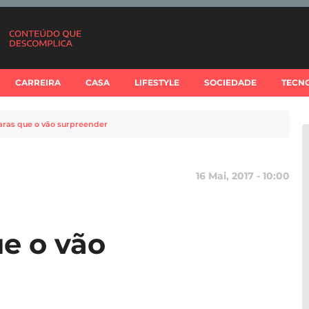
CARREIRA
CASA
LIFESTYLE
SOCIEDADE
TECN
raras que o vão surpreender
16 Mai, 2017 - 10:00
ue o vão