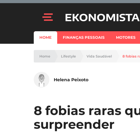
HOME
FINANÇAS PESSOAIS
MOTORES
Home
Lifestyle
Vida Saudável
8 fobias 
Helena Peixoto
8 fobias raras q
surpreender