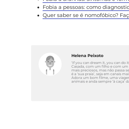
Fobia a pessoas: como diagnostic
Quer saber se é nomofóbico? Faça
Helena Peixoto
‘If you can dream it, you can do it
Casada, com um filho e com um c
mais preciosos, mas não passa s
é a ‘sua praia’, seja em canais ma
Adora um bom filme, uma viagem 
animais e anda sempre ‘à caça’ 