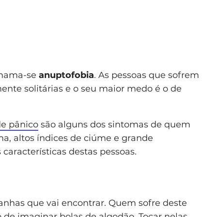
 chama-se
anuptofobia
. As pessoas que sofrem
te solitárias e o seu maior medo é o de
de pânico
são alguns dos sintomas de quem
ima, altos índices de ciúme e grande
características destas pessoas.
ranhas que vai encontrar. Quem sofre deste
só de imaginar bolas de algodão. Tocar nelas,