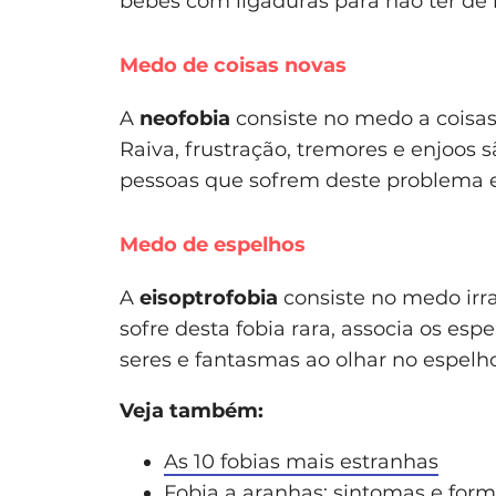
bebés com ligaduras para não ter de l
Medo de coisas novas
A
neofobia
consiste no medo a coisas 
Raiva, frustração, tremores e enjoos 
pessoas que sofrem deste problema e
Medo de espelhos
A
eisoptrofobia
consiste no medo irr
sofre desta fobia rara, associa os es
seres e fantasmas ao olhar no espelho
Veja também:
As 10 fobias mais estranhas
Fobia a aranhas: sintomas e for