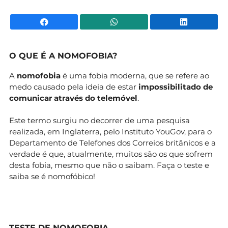
Facebook
WhatsApp
Li
O QUE É A NOMOFOBIA?
A
nomofobia
é uma fobia moderna, que se refere ao
medo causado pela ideia de estar
impossibilitado de
comunicar através do telemóvel
.
Este termo surgiu no decorrer de uma pesquisa
realizada, em Inglaterra, pelo Instituto YouGov, para o
Departamento de Telefones dos Correios britânicos e a
verdade é que, atualmente, muitos são os que sofrem
desta fobia, mesmo que não o saibam. Faça o teste e
saiba se é nomofóbico!
TESTE DE NOMOFOBIA