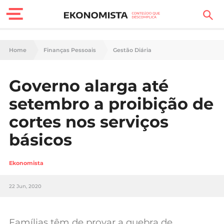
Finanças Pessoais
Home
Finanças Pessoais
Gestão Diária
Motores
Governo alarga até
Carreira
setembro a proibição de
Casa
cortes nos serviços
básicos
Lifestyle
Sociedade
Ekonomista
Tecnologia
22 Jun, 2020
Negócios
Famílias têm de provar a quebra de