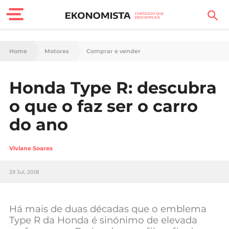
Finanças Pessoais
Home
Motores
Comprar e vender
Motores
Honda Type R: descubra
Carreira
o que o faz ser o carro
Casa
do ano
Lifestyle
Viviane Soares
Sociedade
29 Jul, 2018
Tecnologia
Há mais de duas décadas que o emblema
Negócios
Type R da Honda é sinónimo de elevada