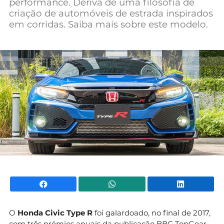
performance. Deriva de uma filosofia de
Mundial 2026
criação de automóveis de estrada inspirados
em corridas. Saiba mais sobre este modelo.
Facebook
WhatsApp
Li
O
Honda Civic Type R
foi galardoado, no final de 2017,
com três prémios anuais da publicação BBC TopGear.