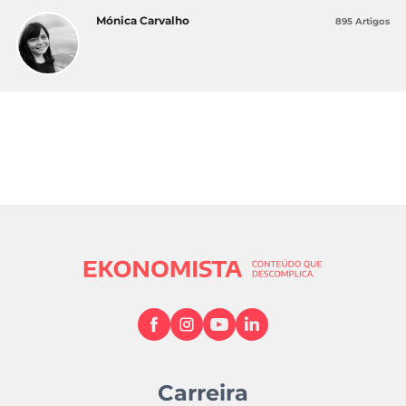
Confidencial Imobiliário
Mónica Carvalho
895 Artigos
APEMIP indica que casas ficarão mais
baratas
Carreira