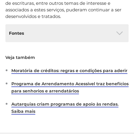
de escrituras, entre outros temas de interesse e
associados a estes serviços, puderam continuar a ser
desenvolvidos e tratados.
Fontes
Decreto n.º 2-A/2020
– Diário da República
Veja também
n.º 57/2020, 1º Suplemento, Série I de 2020-
03-20
Moratória de créditos: regras e condições para aderir
Portal do Governo –
Medidas
extraordinárias adotadas pelo MIH no
Programa de Arrendamento Acessível traz benefícios
âmbito da pandemia COVID-19
para senhorios e arrendatários
Despacho n.º 3547/2020
– Regulamenta a
Autarquias criam programas de apoio às rendas.
situação dos utentes dos parques de
Saiba mais
campismo e de caravanismo e das áreas
de serviço de autocaravanas
Mercado imobiliário em maio
– por