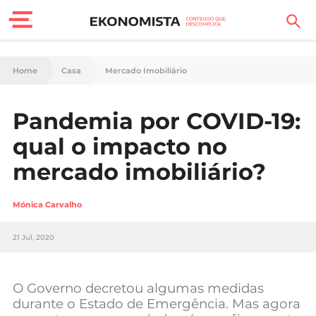
Finanças Pessoais
Home
Casa
Mercado Imobiliário
Motores
Pandemia por COVID-19:
Carreira
qual o impacto no
Casa
mercado imobiliário?
Lifestyle
Mónica Carvalho
Sociedade
21 Jul, 2020
Tecnologia
O Governo decretou algumas medidas
Negócios
durante o Estado de Emergência. Mas agora