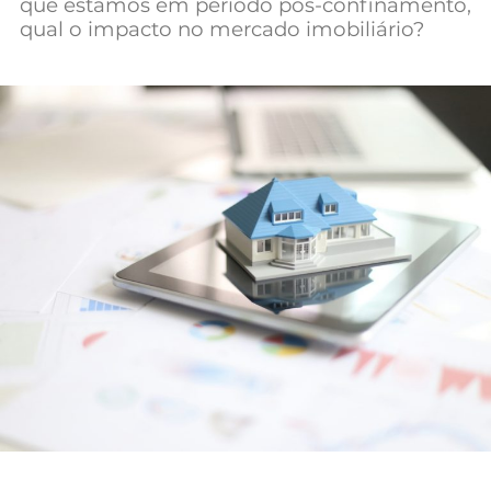
que estamos em período pós-confinamento,
Mundial 2026
qual o impacto no mercado imobiliário?