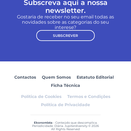
Subscreva aqui a nossa
newsletter.
Gostaria de receber no seu email todas as
novidades sobre as categorias do seu
interese?
SUBSCREVER
Contactos
Quem Somos
Estatuto Editorial
Ficha Técnica
Política de Cookies
Termos e Condições
Política de Privacidade
Ekonomista
- Conteúdo que descomplica.
Periodicidade: Diária. Jupiterdiversity © 2026
All Rights Reserved