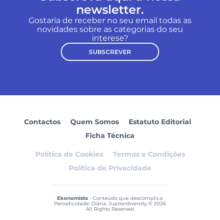
newsletter.
Gostaria de receber no seu email todas as
novidades sobre as categorias do seu
interese?
SUBSCREVER
Contactos
Quem Somos
Estatuto Editorial
Ficha Técnica
Política de Cookies
Termos e Condições
Política de Privacidade
Ekonomista
- Conteúdo que descomplica.
Periodicidade: Diária. Jupiterdiversity © 2026
All Rights Reserved