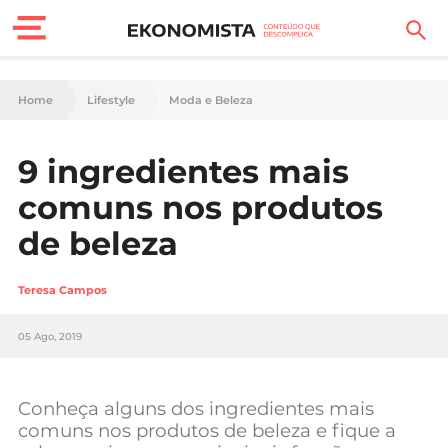
Finanças Pessoais
Home
Lifestyle
Moda e Beleza
Motores
9 ingredientes mais
Carreira
comuns nos produtos
Casa
de beleza
Lifestyle
Teresa Campos
Sociedade
05 Ago, 2019
Tecnologia
Conheça alguns dos ingredientes mais
Negócios
comuns nos produtos de beleza e fique a