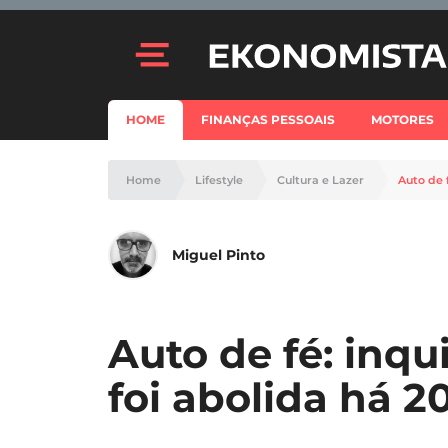
HOME
FINANÇAS PESSOAIS
MOTORES
Home
Lifestyle
Cultura e Lazer
Auto de 
Miguel Pinto
Auto de fé: inqu
foi abolida há 2