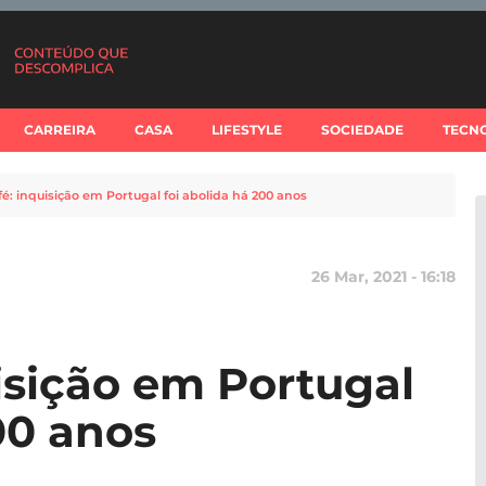
CARREIRA
CASA
LIFESTYLE
SOCIEDADE
TECN
fé: inquisição em Portugal foi abolida há 200 anos
26 Mar, 2021 - 16:18
isição em Portugal
00 anos