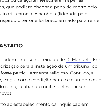
orçados ou os açoitamentos eram apenas
es, que podiam chegar à pena de morte pelo
guinária como a espanhola (liderada pelo
pirou o terror e foi braço armado para reis e
RASTADO
l podem fixar-se no reinado de
D. Manuel I
. Em
torização para a instalação de um tribunal do
 fosse particularmente religioso. Contudo, a
o, exigiu como condição para o casamento que
do reino, acabando muitos deles por ser
novos.
anto ao estabelecimento da Inquisição em