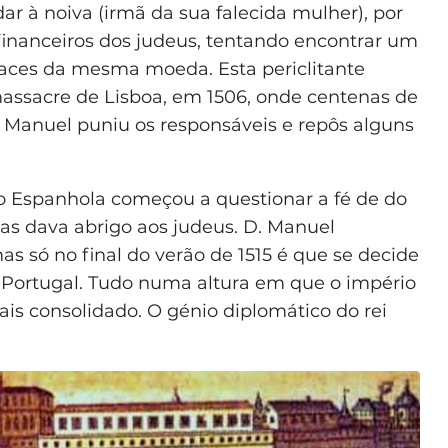
ar à noiva (irmã da sua falecida mulher), por
financeiros dos judeus, tentando encontrar um
faces da mesma moeda. Esta periclitante
massacre de Lisboa, em 1506, onde centenas de
. Manuel puniu os responsáveis e repôs alguns
ão Espanhola começou a questionar a fé de do
 mas dava abrigo aos judeus. D. Manuel
as só no final do verão de 1515 é que se decide
m Portugal. Tudo numa altura em que o império
s consolidado. O génio diplomático do rei