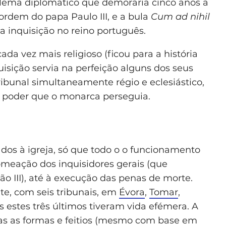
blema diplomático que demoraria cinco anos a
 ordem do papa Paulo III, e a bula
Cum ad nihil
 a inquisição no reino português.
cada vez mais religioso (ficou para a história
sição servia na perfeição alguns dos seus
bunal simultaneamente régio e eclesiástico,
do poder que o monarca perseguia.
dos à igreja, só que todo o o funcionamento
nomeação dos inquisidores gerais (que
 III), até à execução das penas de morte.
te, com seis tribunais, em
Évora
,
Tomar
,
s estes três últimos tiveram vida efémera. A
das as formas e feitios (mesmo com base em