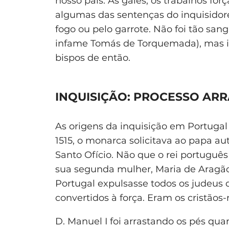
nosso país. As galés, os trabalhos f
algumas das sentenças do inquisidor
fogo ou pelo garrote. Não foi tão san
infame Tomás de Torquemada), mas ins
bispos de então.
INQUISIÇÃO: PROCESSO AR
As origens da inquisição em Portuga
1515, o monarca solicitava ao papa au
Santo Ofício. Não que o rei português
sua segunda mulher, Maria de Aragã
Portugal expulsasse todos os judeus 
convertidos à força. Eram os cristãos-
D. Manuel I foi arrastando os pés qu