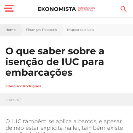
Finanças Pessoais
Home
Finanças Pessoais
Impostos e Leis
Motores
O que saber sobre a
Carreira
isenção de IUC para
Casa
embarcações
Lifestyle
Francisco Rodrigues
Sociedade
15 Set, 2016
Tecnologia
O IUC também se aplica a barcos, e apesar
Negócios
de não estar explicita na lei, também existe