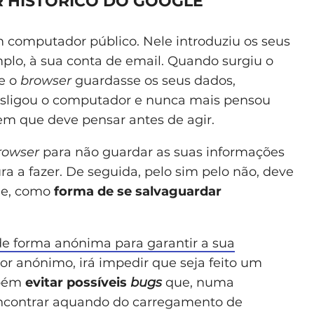
R HISTÓRICO DO GOOGLE
m computador público. Nele introduziu os seus
plo, à sua conta de email. Quando surgiu o
ue o
browser
guardasse os seus dados,
esligou o computador e nunca mais pensou
m que deve pensar antes de agir.
rowser
para não guardar as suas informações
ura a fazer. De seguida, pelo sim pelo não, deve
gle, como
forma de se salvaguardar
e forma anónima para garantir a sua
r anónimo, irá impedir que seja feito um
mbém
evitar possíveis
bugs
que, numa
encontrar aquando do carregamento de