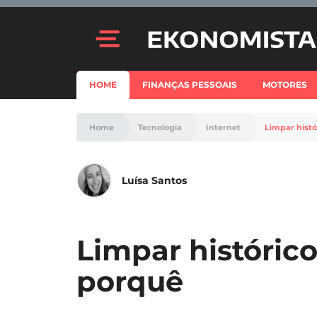
HOME
FINANÇAS PESSOAIS
MOTORES
Home
Tecnologia
Internet
Limpar histó
Luísa Santos
Limpar históric
porquê