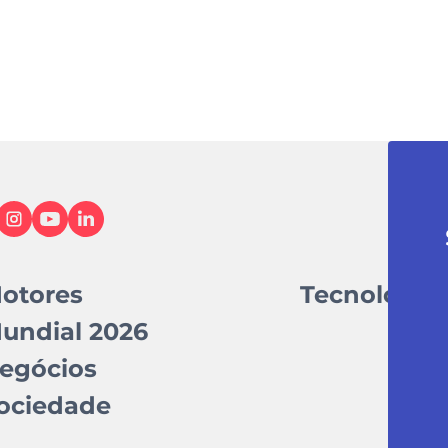
otores
Tecnologia
undial 2026
egócios
ociedade