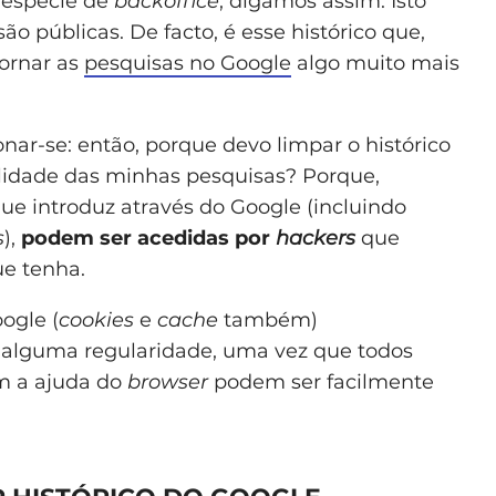
espécie de
backoffice
, digamos assim. Isto
são públicas. De facto, é esse histórico que,
tornar as
pesquisas no Google
algo muito mais
ionar-se: então, porque devo limpar o histórico
gilidade das minhas pesquisas? Porque,
ue introduz através do Google (incluindo
s
),
podem ser acedidas por
hackers
que
e tenha.
oogle (
cookies
e
cache
também)
 alguma regularidade, uma vez que todos
 a ajuda do
browser
podem ser facilmente