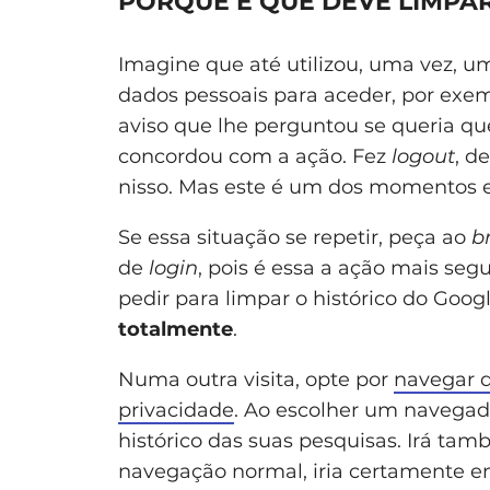
PORQUE É QUE DEVE LIMPA
Imagine que até utilizou, uma vez, u
dados pessoais para aceder, por exem
aviso que lhe perguntou se queria q
concordou com a ação. Fez
logout
, d
nisso. Mas este é um dos momentos e
Se essa situação se repetir, peça ao
b
de
login
, pois é essa a ação mais seg
pedir para limpar o histórico do Goo
totalmente
.
Numa outra visita, opte por
navegar d
privacidade
. Ao escolher um navegado
histórico das suas pesquisas. Irá ta
navegação normal, iria certamente 