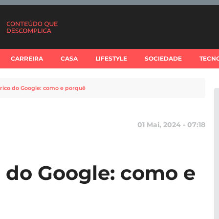
CARREIRA
CASA
LIFESTYLE
SOCIEDADE
TECN
rico do Google: como e porquê
01 Mai, 2024 - 07:18
o do Google: como e