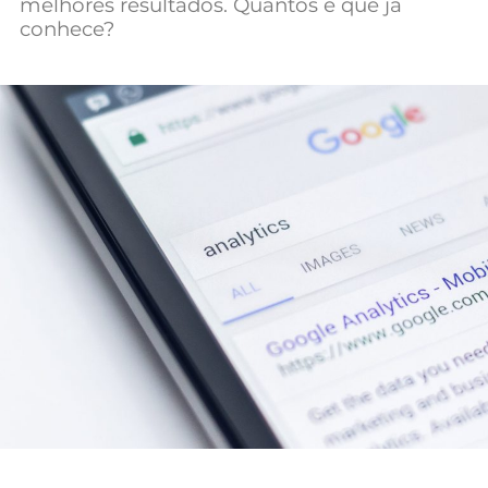
melhores resultados. Quantos é que já
Mundial 2026
conhece?