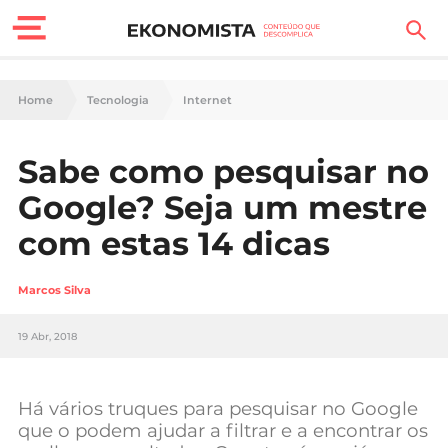
Finanças Pessoais
Home
Tecnologia
Internet
Motores
Sabe como pesquisar no
Carreira
Google? Seja um mestre
Casa
com estas 14 dicas
Lifestyle
Marcos Silva
Sociedade
19 Abr, 2018
Tecnologia
Há vários truques para pesquisar no Google
Negócios
que o podem ajudar a filtrar e a encontrar os