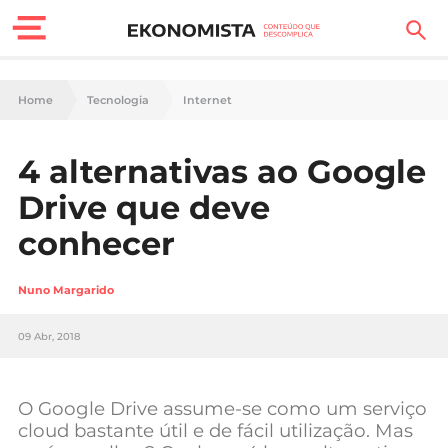
Finanças Pessoais
Home
Tecnologia
Internet
Motores
4 alternativas ao Google
Carreira
Drive que deve
Casa
conhecer
Lifestyle
Nuno Margarido
Sociedade
09 Abr, 2018
Tecnologia
O Google Drive assume-se como um serviço
Negócios
cloud bastante útil e de fácil utilização. Mas