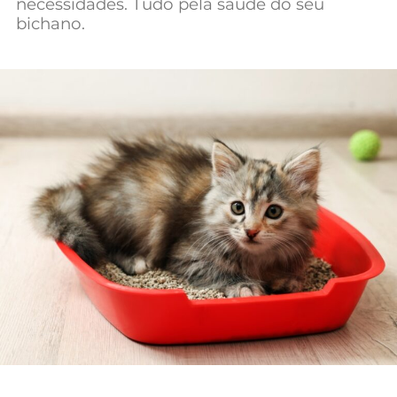
necessidades. Tudo pela saúde do seu
Mundial 2026
bichano.