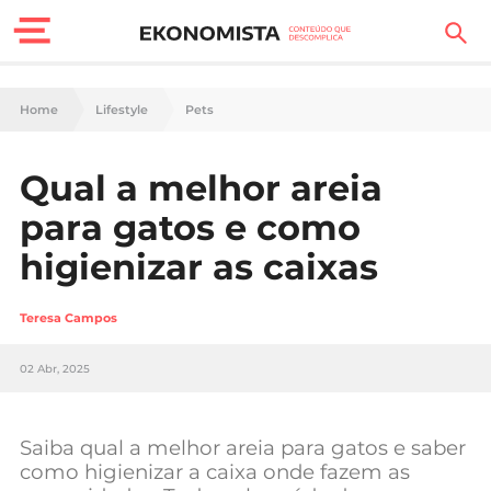
Finanças Pessoais
Home
Lifestyle
Pets
Motores
Qual a melhor areia
Carreira
para gatos e como
Casa
higienizar as caixas
Lifestyle
Teresa Campos
Sociedade
02 Abr, 2025
Tecnologia
Saiba qual a melhor areia para gatos e saber
Negócios
como higienizar a caixa onde fazem as