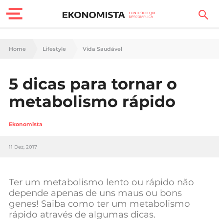
Finanças Pessoais
Home
Lifestyle
Vida Saudável
Motores
5 dicas para tornar o
Carreira
metabolismo rápido
Casa
Ekonomista
Lifestyle
11 Dez, 2017
Sociedade
Tecnologia
Ter um metabolismo lento ou rápido não
depende apenas de uns maus ou bons
genes! Saiba como ter um metabolismo
Negócios
rápido através de algumas dicas.