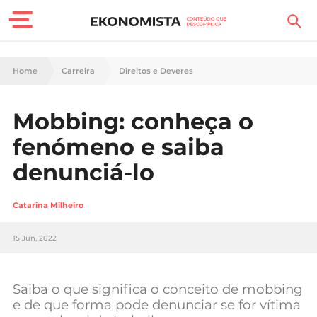
Finanças Pessoais
Home
Carreira
Direitos e Deveres
Motores
Mobbing: conheça o
Carreira
fenómeno e saiba
Casa
denunciá-lo
Lifestyle
Catarina Milheiro
Sociedade
15 Jun, 2022
Tecnologia
Saiba o que significa o conceito de mobbing
Negócios
e de que forma pode denunciar se for vítima