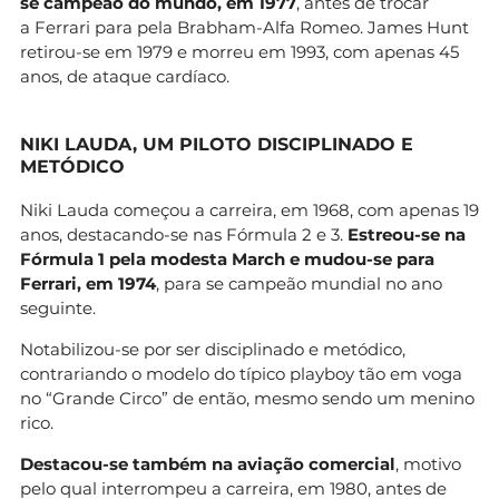
se campeão do mundo, em 1977
, antes de trocar
a Ferrari para pela Brabham-Alfa Romeo. James Hunt
retirou-se em 1979 e morreu em 1993, com apenas 45
anos, de ataque cardíaco.
NIKI LAUDA, UM PILOTO DISCIPLINADO E
METÓDICO
Niki Lauda começou a carreira, em 1968, com apenas 19
anos, destacando-se nas Fórmula 2 e 3.
Estreou-se na
Fórmula 1 pela modesta March e mudou-se para
Ferrari, em 1974
, para se campeão mundial no ano
seguinte.
Notabilizou-se por ser disciplinado e metódico,
contrariando o modelo do típico playboy tão em voga
no “Grande Circo” de então, mesmo sendo um menino
rico.
Destacou-se também na aviação comercial
, motivo
pelo qual interrompeu a carreira, em 1980, antes de