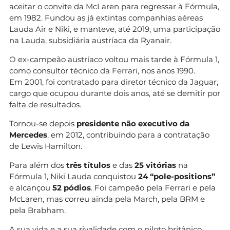
aceitar o convite da McLaren para regressar à Fórmula,
em 1982. Fundou as já extintas companhias aéreas
Lauda Air e Niki, e manteve, até 2019, uma participação
na Lauda, subsidiária austríaca da Ryanair.
O ex-campeão austríaco voltou mais tarde à Fórmula 1,
como consultor técnico da Ferrari, nos anos 1990.
Em 2001, foi contratado para diretor técnico da Jaguar,
cargo que ocupou durante dois anos, até se demitir por
falta de resultados.
Tornou-se depois
presidente não executivo da
Mercedes
, em 2012, contribuindo para a contratação
de Lewis Hamilton.
Para além dos
três títulos
e das
25 vitórias
na
Fórmula 1, Niki Lauda conquistou
24
“pole-positions”
e alcançou
52 pódios
. Foi campeão pela Ferrari e pela
McLaren, mas correu ainda pela March, pela BRM e
pela Brabham.
A sua vida e a sua rivalidade com o piloto britânico