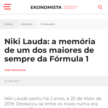
Finanças Pessoais
Home
Motores
Condução
Motores
Niki Lauda: a memória
Carreira
de um dos maiores de
Casa
sempre da Fórmula 1
Lifestyle
José Gonçalves
Sociedade
20 Mai, 2021
Tecnologia
Niki Lauda partiu há 2 anos, a 20 de Maio de
Negócios
2019. Destacou-se entre os rivais numa era