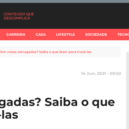
CARREIRA
CASA
LIFESTYLE
SOCIEDADE
TECN
Tem notas estragadas? Saiba o que fazer para trocá-las
14 Jun, 2021 - 09:53
gadas? Saiba o que
-las