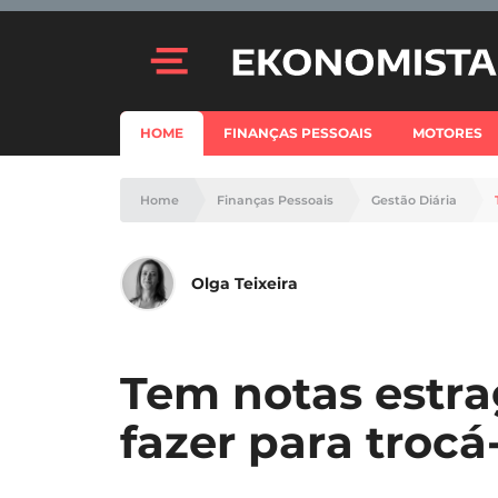
HOME
FINANÇAS PESSOAIS
MOTORES
Home
Finanças Pessoais
Gestão Diária
Olga Teixeira
Tem notas estra
fazer para trocá